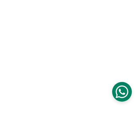
PMB
PDDIKTI
Pendidikan Agama Islam
Hukum
Ekonomi Syariah
Hukum Keluarga Islam
Visi Misi
STAI
Sejarah STAI
e-Jurnal
Struktur Kepengurusan
Fasilitas
Dosen
e-Hakcipta
Berita
Referensi
Tahfidz
Al-Quran
Kitap Kuning
Karir
Sister
Copyright © 2023 STAI Tgk, Chik Pante Kulu. All Right Reserved